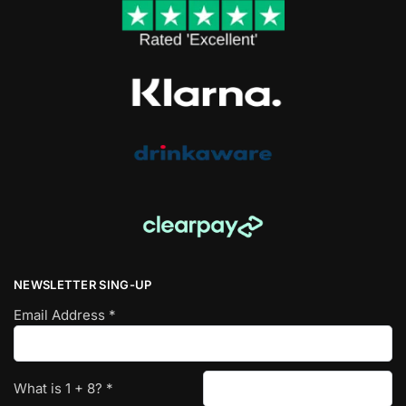
NEWSLETTER SING-UP
Email Address
*
What is
1
+
8
?
*